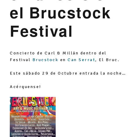
k
l
el Brucstock
u
Festival
s
Concierto de Carl & Millán dentro del
Festival
Brucstock
en
Can Serrat
, El Bruc.
Este sábado 29 de Octubre entrada la noche…
Acérquense!