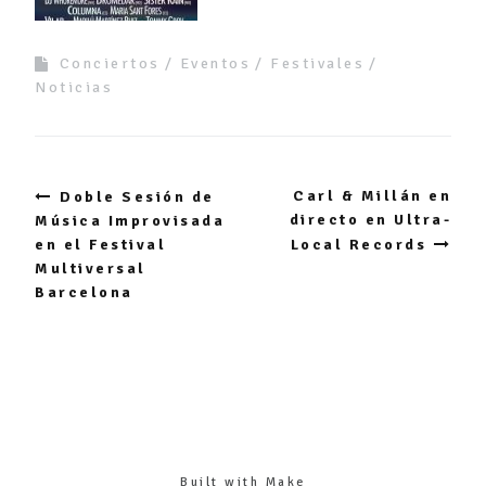
Conciertos
Eventos
Festivales
Noticias
Post
Carl & Millán en
Doble Sesión de
navigation
directo en Ultra-
Música Improvisada
en el Festival
Local Records
Multiversal
Barcelona
Built with
Make