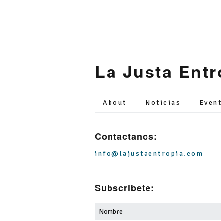
Skip
to
content
La Justa Entr
PAGINA
About
Noticias
Even
OFICIAL
/
OFFICIAL
Contactanos:
PAGE
info@lajustaentropia.com
Subscribete: